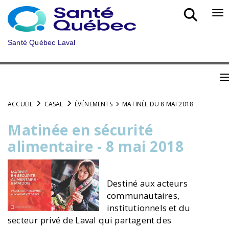
Aller
au
Bo
menu
nav
principal
mob
Santé Québec Laval
B
n
ACCUEIL
CASAL
ÉVÉNEMENTS
MATINÉE DU 8 MAI 2018
m
Matinée en sécurité
alimentaire - 8 mai 2018
Destiné aux acteurs
communautaires,
institutionnels et du
secteur privé de Laval qui partagent des