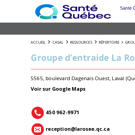
Skip
Santé 
to
main
content
ACCUEIL
CASAL
RESSOURCES
RÉPERTOIRE
GROU
Groupe d’entraide La R
5565, boulevard Dagenais Ouest, Laval 
Voir sur Google Maps
450 962-9971
reception@larosee.qc.ca