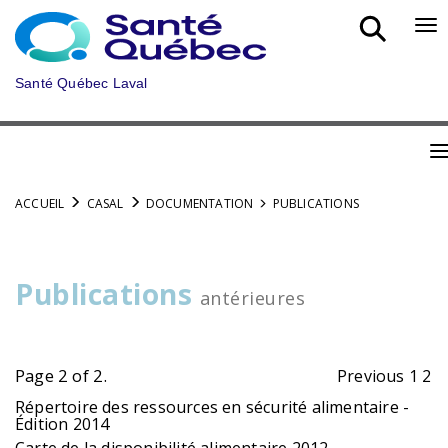
Skip
to
Bo
main
nav
content
mob
Santé Québec Laval
B
n
ACCUEIL
CASAL
DOCUMENTATION
PUBLICATIONS
m
Publications
antérieures
Page 2 of 2.
Previous
1
2
Répertoire des ressources en sécurité alimentaire -
Édition 2014
Carte de la disponibilité alimentaire 2012