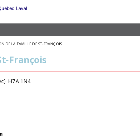
Québec Laval
ON DE LA FAMILLE DE ST-FRANÇOIS
St-François
bec) H7A 1N4
om