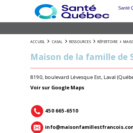
Aller
Santé 
au
menu
principal
ACCUEIL
CASAL
RESSOURCES
RÉPERTOIRE
MAIS
Maison de la famille de 
8190, boulevard Lévesque Est, Laval (Qué
Voir sur Google Maps
450 665-6510
info@maisonfamillestfrancois.c