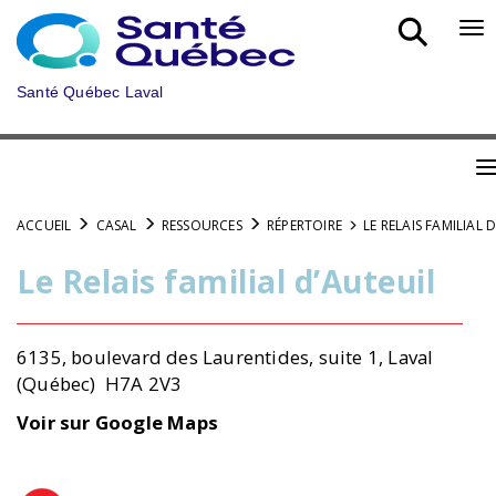
Aller
au
Bo
menu
nav
principal
mob
Santé Québec Laval
B
n
ACCUEIL
CASAL
RESSOURCES
RÉPERTOIRE
LE RELAIS FAMILIAL 
m
Le Relais familial d’Auteuil
6135, boulevard des Laurentides, suite 1, Laval
(Québec) H7A 2V3
Voir sur Google Maps