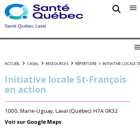
Aller
au
Bo
menu
nav
principal
mob
Santé Québec Laval
B
n
ACCUEIL
CASAL
RESSOURCES
RÉPERTOIRE
INITIATIVE LOCALE 
m
Initiative locale St-François
en action
1000, Marie-Uguay, Laval (Québec) H7A 0K32
Voir sur Google Maps