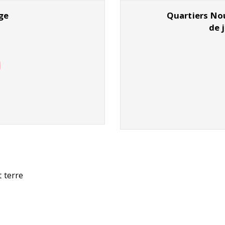
ge
Quartiers Nou
de 
t terre