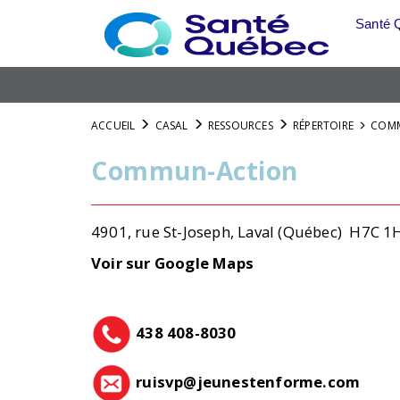
Aller
Santé 
au
menu
principal
ACCUEIL
CASAL
RESSOURCES
RÉPERTOIRE
COM
Commun-Action
4901, rue St-Joseph, Laval (Québec) H7C 
Voir sur Google Maps
438 408-8030
ruisvp@jeunestenforme.com