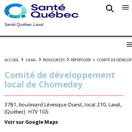
Aller
au
Bo
menu
nav
principal
mob
Santé Québec Laval
B
n
ACCUEIL
CASAL
RESSOURCES
RÉPERTOIRE
COMITÉ DE DÉVELO
m
Comité de développement
local de Chomedey
3781, boulevard Lévesque Ouest, local 210, Laval,
(Québec) H7V 1G5
Voir sur Google Maps