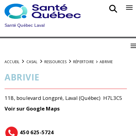
Aller
au
Bo
menu
nav
principal
mob
Santé Québec Laval
B
n
ACCUEIL
CASAL
RESSOURCES
RÉPERTOIRE
ABRIVIE
m
ABRIVIE
118, boulevard Longpré, Laval (Québec) H7L3C5
Voir sur Google Maps
450 625-5724