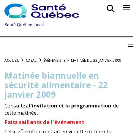
Aller
au
Bo
menu
nav
principal
mob
Santé Québec Laval
B
n
ACCUEIL
CASAL
ÉVÉNEMENTS
MATINÉE DU 22 JANVIER 2009
m
Matinée biannuelle en
sécurité alimentaire - 22
janvier 2009
Consultez
l'invitation et la programmation
de
cette matinée.
Faits saillants de l'événement
e
Cette 2
édition mettait en vedette différents