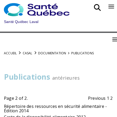
Skip
to
Bo
main
nav
content
mob
Santé Québec Laval
B
n
ACCUEIL
CASAL
DOCUMENTATION
PUBLICATIONS
m
Publications
antérieures
Page 2 of 2.
Previous
1
2
Répertoire des ressources en sécurité alimentaire -
Édition 2014
Carte de la disponibilité alimentaire 2012