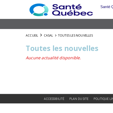
Aller
Santé 
au
menu
principal
ACCUEIL
CASAL
TOUTES LES NOUVELLES
Toutes les nouvelles
Aucune actualité disponible.
ACCESSIBILITÉ
PLAN DU SITE
POLITIQUE L