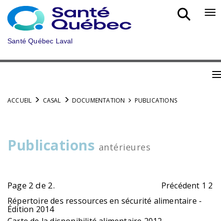
Aller
au
Bo
menu
nav
principal
mob
Santé Québec Laval
B
n
ACCUEIL
CASAL
DOCUMENTATION
PUBLICATIONS
m
Publications
antérieures
Page 2 de 2.
Précédent
1
2
Répertoire des ressources en sécurité alimentaire -
Édition 2014
Carte de la disponibilité alimentaire 2012